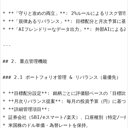
* **「守りと攻めの両立」**: 2%ルールによるリスク管理
* **「規律あるリバランス」**: 目標配分と月次予算に基
* **「AIフレンドリーなデータ出力」**: 外部AIによ
---

## 2. 重点管理機能

### 2.1 ポートフォリオ管理 & リバランス（最優先）

* **目標配分設定**: 銘柄ごとに評価額ベースの「目標比率
* **月次リバランス提案**: 毎月の投資予算（円）に基
* **詳細管理項目**:

* 証券会社（SBI/eスマート/楽天）、口座種別（特定/一般
* 米国株のドル単価・為替レートを保持。
