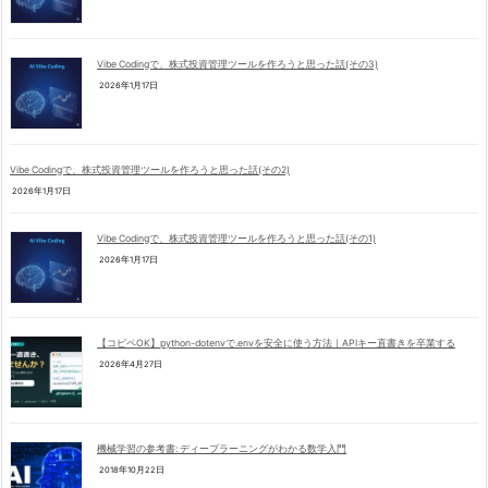
Vibe Codingで、株式投資管理ツールを作ろうと思った話(その3)
2026年1月17日
Vibe Codingで、株式投資管理ツールを作ろうと思った話(その2)
2026年1月17日
Vibe Codingで、株式投資管理ツールを作ろうと思った話(その1)
2026年1月17日
【コピペOK】python-dotenvで.envを安全に使う方法｜APIキー直書きを卒業する
2026年4月27日
機械学習の参考書: ディープラーニングがわかる数学入門
2018年10月22日