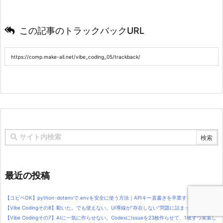
この記事のトラックバックURL
最近の投稿
【コピペOK】python-dotenvで.envを安全に使う方法｜APIキー直書きを卒業する
【Vibe Codingその8】動いた。でも使えない。UI導線が“存在しない”問題に詰まった
【Vibe Codingその7】AIに一気に作らせない。CodexにIssueを23枚作らせて、1枚ずつ実装し