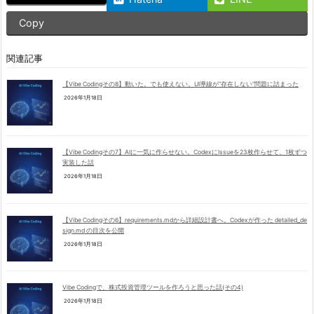
Copy
関連記事
【Vibe Codingその8】動いた。でも使えない。UI導線が“存在しない”問題に詰まった
2026年1月18日
【Vibe Codingその7】AIに一気に作らせない。CodexにIssueを23枚作らせて、1枚ずつ
実装した話
2026年1月18日
【Vibe Codingその6】requirements.mdから詳細設計書へ。Codexが作った detailed_de
sign.md の目次を公開
2026年1月18日
Vibe Codingで、株式投資管理ツールを作ろうと思った話(その4)
2026年1月18日