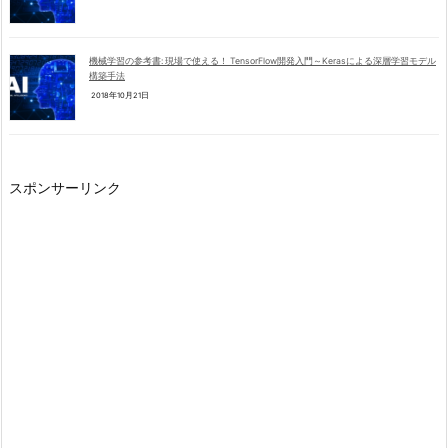
機械学習の参考書: 現場で使える！ TensorFlow開発入門～Kerasによる深層学習モデル
構築手法
2018年10月21日
スポンサーリンク