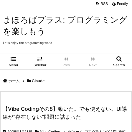
RSS
Feedly
まほろばプラス: プログラミング
を楽しもう
Let's enjoy the programming world
Menu
Sidebar
Prev
Next
Search
ホーム
>
Claude
【Vibe Codingその8】動いた。でも使えない。UI導
線が“存在しない”問題に詰まった
2026年1月18日
Vibe Coding
,
コンピュータ
,
プログラミング入門
,
株式