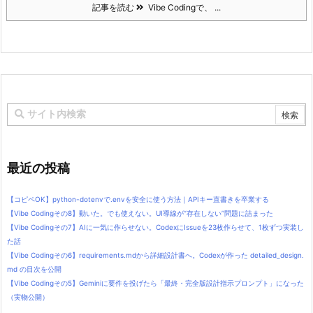
記事を読む
Vibe Codingで、 ...
最近の投稿
【コピペOK】python-dotenvで.envを安全に使う方法｜APIキー直書きを卒業する
【Vibe Codingその8】動いた。でも使えない。UI導線が“存在しない”問題に詰まった
【Vibe Codingその7】AIに一気に作らせない。CodexにIssueを23枚作らせて、1枚ずつ実装し
た話
【Vibe Codingその6】requirements.mdから詳細設計書へ。Codexが作った detailed_design.
md の目次を公開
【Vibe Codingその5】Geminiに要件を投げたら「最終・完全版設計指示プロンプト」になった
（実物公開）