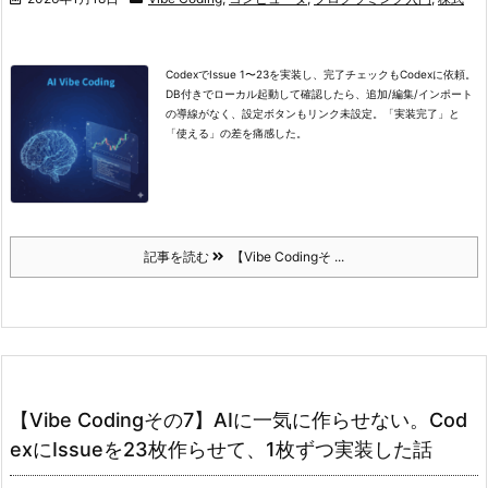
CodexでIssue 1〜23を実装し、完了チェックもCodexに依頼。
DB付きでローカル起動して確認したら、追加/編集/インポート
の導線がなく、設定ボタンもリンク未設定。「実装完了」と
「使える」の差を痛感した。
記事を読む
【Vibe Codingそ ...
【Vibe Codingその7】AIに一気に作らせない。Cod
exにIssueを23枚作らせて、1枚ずつ実装した話