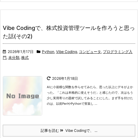
Vibe Codingで、株式投資管理ツールを作ろうと思っ
た話(その2)
2026年1月17日
Python
,
Vibe Coding
,
コンピュータ
,
プログラミング入
門
,
未分類
,
株式
2026年1月18日
AIに小規模な関数を作らせてみたら、思った以上にデキがよか
った。
「これは本格的に使えそうだ」と感じたので、次はもう
少し実用寄りの題材で試してみることにした。
まず手を付けた
のは、以前PerlやPythonで実装し ...
記事を読む
Vibe Codingで、 ...