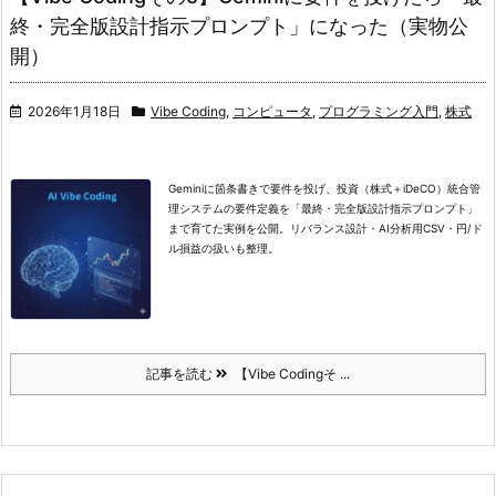
終・完全版設計指示プロンプト」になった（実物公
開）
2026年1月18日
Vibe Coding
,
コンピュータ
,
プログラミング入門
,
株式
Geminiに箇条書きで要件を投げ、投資（株式＋iDeCO）統合管
理システムの要件定義を「最終・完全版設計指示プロンプト」
まで育てた実例を公開。リバランス設計・AI分析用CSV・円/ド
ル損益の扱いも整理。
記事を読む
【Vibe Codingそ ...