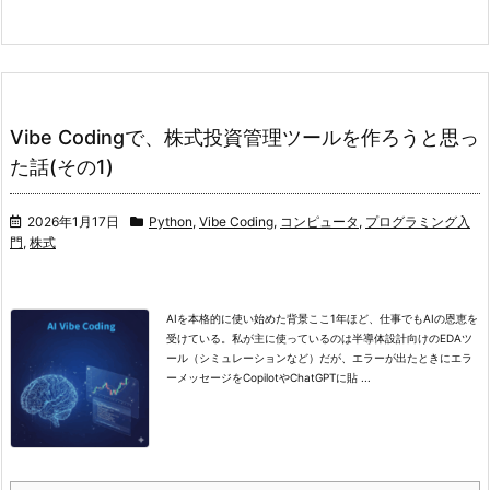
Vibe Codingで、株式投資管理ツールを作ろうと思っ
た話(その1)
2026年1月17日
Python
,
Vibe Coding
,
コンピュータ
,
プログラミング入
門
,
株式
AIを本格的に使い始めた背景
ここ1年ほど、仕事でもAIの恩恵を
受けている。
私が主に使っているのは半導体設計向けのEDAツ
ール（シミュレーションなど）だが、エラーが出たときにエラ
ーメッセージをCopilotやChatGPTに貼 ...