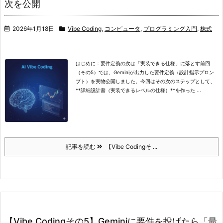
次を公開
2026年1月18日
Vibe Coding
,
コンピュータ
,
プログラミング入門
,
株式
はじめに：要件定義の次は「実装できる仕様」に落とす
前回
（その5）では、Geminiが出力した要件定義（設計指示プロン
プト）を実物公開しました。
今回はその次のステップとして、
**詳細設計書（実装できるレベルの仕様）**を作った ...
記事を読む
【Vibe Codingそ ...
【Vibe Codingその5】Geminiに要件を投げたら「最