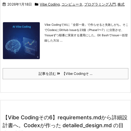
2026年1月18日
Vibe Coding
,
コンピュータ
,
プログラミング入門
,
株式
Vibe CodingでAIに「全部一発」で作らせると失敗しがち。そこ
でCodexにGitHub Issueを23個（Phase1〜7）に分割させ、
1Issueずつ順番に実装する運用にした。Git BashでIssue一括登
録した方法 ...
記事を読む
【Vibe Codingそ ...
【Vibe Codingその6】requirements.mdから詳細設
計書へ。Codexが作った detailed_design.md の目