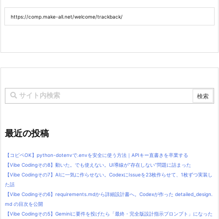
最近の投稿
【コピペOK】python-dotenvで.envを安全に使う方法｜APIキー直書きを卒業する
【Vibe Codingその8】動いた。でも使えない。UI導線が“存在しない”問題に詰まった
【Vibe Codingその7】AIに一気に作らせない。CodexにIssueを23枚作らせて、1枚ずつ実装し
た話
【Vibe Codingその6】requirements.mdから詳細設計書へ。Codexが作った detailed_design.
md の目次を公開
【Vibe Codingその5】Geminiに要件を投げたら「最終・完全版設計指示プロンプト」になった