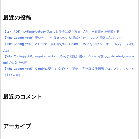
最近の投稿
【コピペOK】python-dotenvで.envを安全に使う方法｜APIキー直書きを卒業する
【Vibe Codingその8】動いた。でも使えない。UI導線が“存在しない”問題に詰まった
【Vibe Codingその7】AIに一気に作らせない。CodexにIssueを23枚作らせて、1枚ずつ実装し
た話
【Vibe Codingその6】requirements.mdから詳細設計書へ。Codexが作った detailed_design.
md の目次を公開
【Vibe Codingその5】Geminiに要件を投げたら「最終・完全版設計指示プロンプト」になった
（実物公開）
最近のコメント
アーカイブ