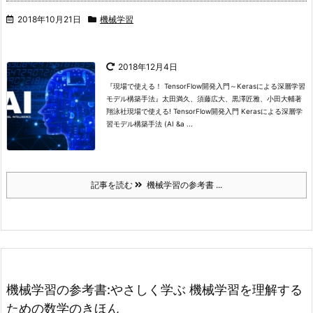
2018年10月21日
機械学習
2018年12月4日
『現場で使える！ TensorFlow開発入門～Kerasによる深層学習
モデル構築手法』太田満久、須藤広大、黒澤匠雅、小田大輔著
翔泳社
現場で使える! TensorFlow開発入門 Kerasによる深層学
習モデル構築手法 (AI &a ...
記事を読む
機械学習の参考書 ...
機械学習の参考書:やさしく学ぶ 機械学習を理解する
ための数学のきほん