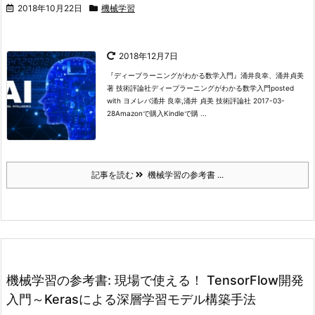
2018年10月22日
機械学習
2018年12月7日
『ディープラーニングがわかる数学入門』涌井良幸、涌井貞美
著 技術評論社
ディープラーニングがわかる数学入門
posted
with ヨメレバ涌井 良幸,涌井 貞美 技術評論社 2017-03-
28Amazonで購入Kindleで購 ...
記事を読む
機械学習の参考書 ...
機械学習の参考書: 現場で使える！ TensorFlow開発
入門～Kerasによる深層学習モデル構築手法