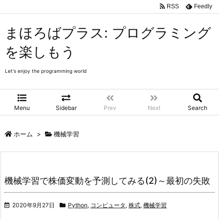
RSS
Feedly
まほろばプラス: プログラミング
を楽しもう
Let's enjoy the programming world
Menu
Sidebar
Prev
Next
Search
ホーム
>
機械学習
機械学習で株価変動を予測してみる(2)～最初の失敗
2020年9月27日
Python
,
コンピュータ
,
株式
,
機械学習