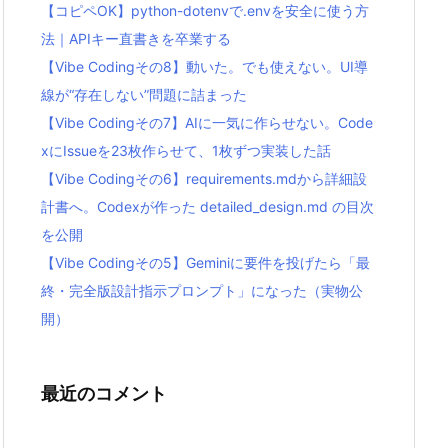
【コピペOK】python-dotenvで.envを安全に使う方
法｜APIキー直書きを卒業する
【Vibe Codingその8】動いた。でも使えない。UI導
線が“存在しない”問題に詰まった
【Vibe Codingその7】AIに一気に作らせない。Code
xにIssueを23枚作らせて、1枚ずつ実装した話
【Vibe Codingその6】requirements.mdから詳細設
計書へ。Codexが作った detailed_design.md の目次
を公開
【Vibe Codingその5】Geminiに要件を投げたら「最
終・完全版設計指示プロンプト」になった（実物公
開）
最近のコメント