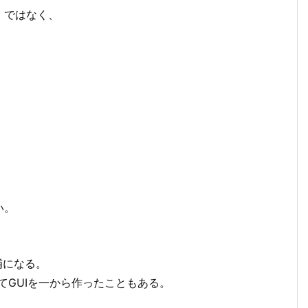
」ではなく、
い。
候補になる。
 を使ってGUIを一から作ったこともある。